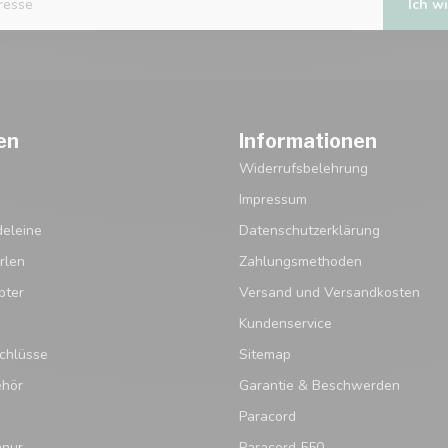
Ich wi
en
Informationen
Widerrufsbelehrung
Impressum
eleine
Datenschutzerklärung
rlen
Zahlungsmethoden
pter
Versand und Versandkosten
Kundenservice
chlüsse
Sitemap
ehör
Garantie & Beschwerden
Paracord
hnur
Paracord 550