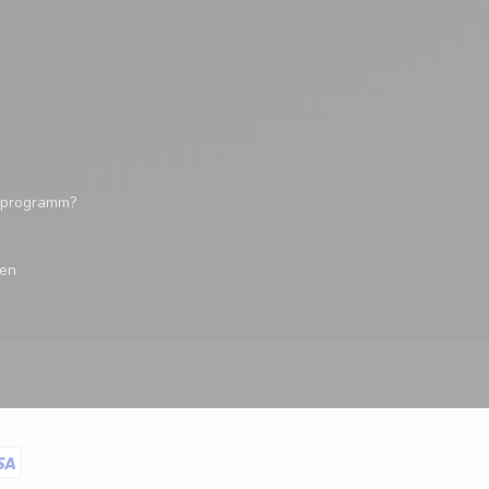
tsprogramm?
gen