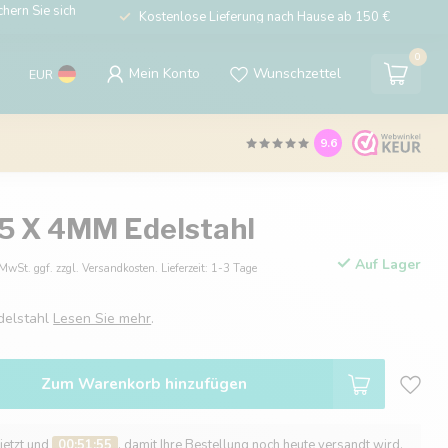
hern Sie sich
Kostenlose Lieferung nach Hause ab 150 €
0
Mein Konto
Wunschzettel
EUR
9.6
25 X 4MM Edelstahl
Auf Lager
 MwSt. ggf. zzgl. Versandkosten. Lieferzeit: 1-3 Tage
delstahl
Lesen Sie mehr
.
Zum Warenkorb hinzufügen
 jetzt und
00:51:54
, damit Ihre Bestellung noch heute versandt wird.