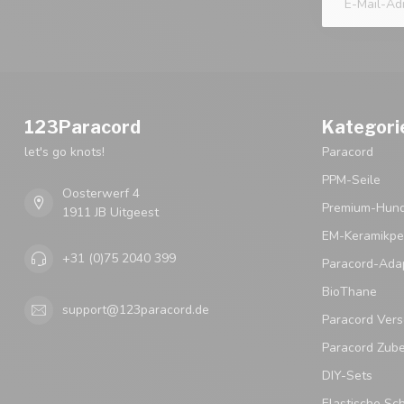
123Paracord
Kategori
let's go knots!
Paracord
PPM-Seile
Oosterwerf 4
Premium-Hund
1911 JB Uitgeest
EM-Keramikpe
+31 (0)75 2040 399
Paracord-Ada
BioThane
support@123paracord.de
Paracord Vers
Paracord Zub
DIY-Sets
Elastische Sc