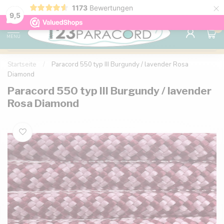
×
1173
Bewertungen
Kostenlose Lieferung nach Hause ab 150 €
9.6
9,5
0
MENU
Startseite
/
Paracord 550 typ III Burgundy / lavender Rosa
Diamond
Paracord 550 typ III Burgundy / lavender
Rosa Diamond