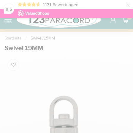
×
1171
Bewertungen
Kostenlose Lieferung nach Hause ab 150 €
9.6
9,5
0
MENU
Startseite
/
Swivel 19MM
Swivel 19MM