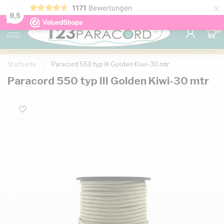
×
Sparen Sie mit Ihrem Konto und sichern Sie sich
1171
Bewertungen
Kostenlos
9.6
Rabatte.
9,5
0
MENU
Startseite
/
Paracord 550 typ III Golden Kiwi-30 mtr
Paracord 550 typ III Golden Kiwi-30 mtr