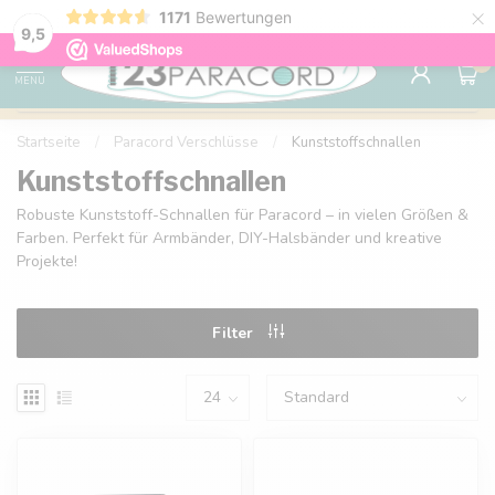
×
1171
Bewertungen
Kostenlose Lieferung nach Hause ab 150 €
9.6
9,5
0
MENU
Startseite
/
Paracord Verschlüsse
/
Kunststoffschnallen
Kunststoffschnallen
Robuste Kunststoff-Schnallen für Paracord – in vielen Größen &
Farben. Perfekt für Armbänder, DIY-Halsbänder und kreative
Projekte!
Filter