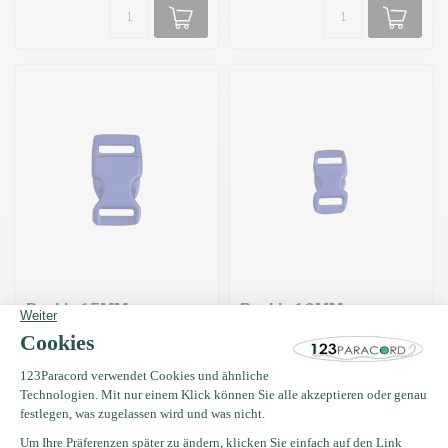
Buckle 15MM
Buckle 10MM
Kunststoff Blau
Kunststoff Blau
€0,46
Grundpreis: €0,46 /
Auf Lager
€0,35
Derzeit nicht auf Lager. Bald
zurück!