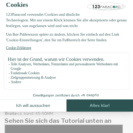
Verwendete Produkte:
8M Typ III Burgundy / Goldenrod Diamond (
Link
)
7M Typ III Burgundy (
Link
)
5M Typ III Fuchsia (
Link)
5M Typ III Rose Rosa (
Link
)
4M Typ III Goldenrod (
Link)
2x O-ringe 35 X 4MM Rosegold (
Link)
1x O-ringe 25 X 4MM Rosegold (
Link
)
Reifeneigenschaften:
Dicke
ca. band: 14MM
Breite
ca. band: 45-50MM
Sehen Sie sich das Tutorial unten an