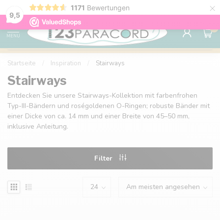
×
1171
Bewertungen
Kostenlose Lieferung nach Hause ab 150 €
9.6
9,5
0
MENU
Startseite
/
Inspiration
/
Stairways
Stairways
Entdecken Sie unsere Stairways-Kollektion mit farbenfrohen
Typ-III-Bändern und roségoldenen O-Ringen; robuste Bänder mit
einer Dicke von ca. 14 mm und einer Breite von 45–50 mm,
inklusive Anleitung.
Filter