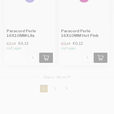
Paracord Perle
Paracord Perle
16X10MM Lila
16X10MM Hot Pink
€0,13
€0,12
€0,14
€0,14
Auf Lager
Auf Lager
Zeige
1
-
24
von 37
1
2