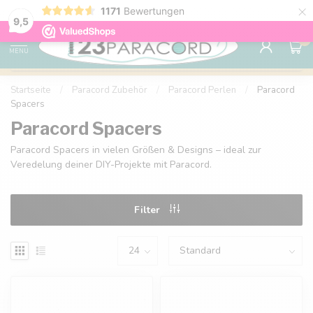
×
1171
Bewertungen
Kostenlose Lieferung nach Hause ab 150 €
9.6
9,5
0
MENU
Startseite
/
Paracord Zubehör
/
Paracord Perlen
/
Paracord
Spacers
Paracord Spacers
Paracord Spacers in vielen Größen & Designs – ideal zur
Veredelung deiner DIY-Projekte mit Paracord.
Filter