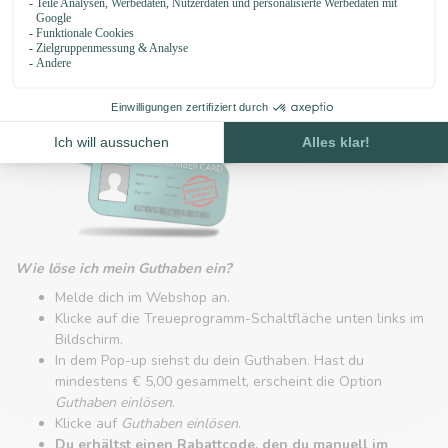
bist, automatisch
3 %
des Einkaufswertes.
Hast du mindestens
€ 5,00
gesammelt, kannst du diesen
Betrag bei deiner nächsten Bestellung einlösen.
Wie löse ich mein Guthaben ein?
Melde dich im Webshop an.
Klicke auf die Treueprogramm-Schaltfläche unten links im
Bildschirm.
In dem Pop-up siehst du dein Guthaben. Hast du
mindestens € 5,00 gesammelt, erscheint die Option
Guthaben einlösen
.
Klicke auf
Guthaben einlösen
.
Du erhältst einen Rabattcode, den du manuell im