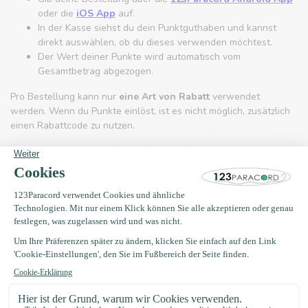
oder die
iOS App
auf.
In der Kasse siehst du dein Punktguthaben und kannst
direkt auswählen, ob du dieses verwenden möchtest.
Der Wert deiner Punkte wird automatisch vom
Gesamtbetrag abgezogen.
Pro Bestellung kann nur
eine Art von Rabatt
verwendet
werden. Wenn du Punkte einlöst, ist es nicht möglich, zusätzlich
einen Rabattcode zu nutzen.
Viel Spaß beim Sammeln!
Bisherige Regelung (bis zum 1. März 2026)
Sammle bei jeder Bestellung* Rabatt mit unserem
Treueprogramm. Du sparst einen Geldbetrag, den du später
gegen einen einzigartigen Rabattcode einlösen kannst. Hast du
bereits ein Kundenkonto? Dann nimmst du automatisch teil.
Wie funktioniert das Sammeln?
Bei jeder Bestellung sammelst du, sofern du eingeloggt