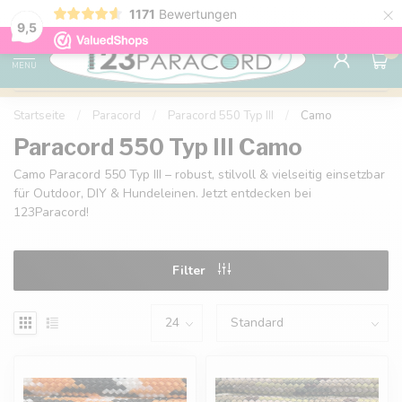
×
1171
Bewertungen
Kostenlose Lieferung nach Hause ab 150 €
9.6
9,5
0
MENU
Startseite
/
Paracord
/
Paracord 550 Typ III
/
Camo
Paracord 550 Typ III Camo
Camo Paracord 550 Typ III – robust, stilvoll & vielseitig einsetzbar
für Outdoor, DIY & Hundeleinen. Jetzt entdecken bei
123Paracord!
Filter