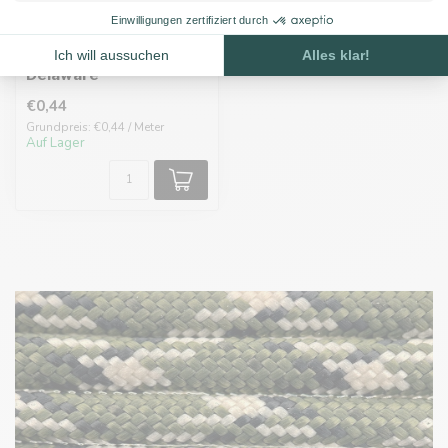
Paracord 550 typ III
Delaware
€0,44
Grundpreis: €0,44 / Meter
Auf Lager