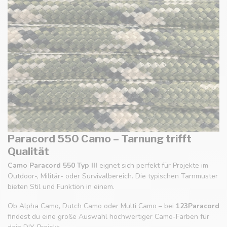
Paracord 550 Camo – Tarnung trifft
Qualität
Camo Paracord 550 Typ III
eignet sich perfekt für Projekte im
Outdoor-, Militär- oder Survivalbereich. Die typischen Tarnmuster
bieten Stil und Funktion in einem.
Ob
Alpha Camo
,
Dutch Camo
oder
Multi Camo
– bei
123Paracord
findest du eine große Auswahl hochwertiger Camo-Farben für