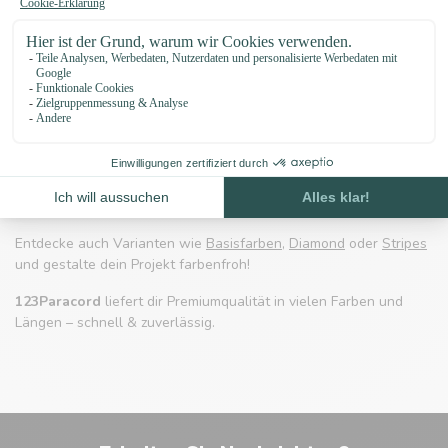
Paracord 425 Typ II – Etwas dünner,
genauso stark
Paracord 425 Typ II
ist etwas dünner als Typ III und daher ideal
für feinere Arbeiten wie Armbänder, Schlüsselanhänger oder
leichte Hundeleinen. Trotz geringerem Durchmesser bleibt es
sehr reißfest und vielseitig.
Entdecke auch Varianten wie
Basisfarben
,
Diamond
oder
Stripes
und gestalte dein Projekt farbenfroh!
123Paracord
liefert dir Premiumqualität in vielen Farben und
Längen – schnell & zuverlässig.