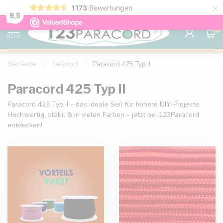
×
1173
Bewertungen
Kostenlose Lieferung nach Hause ab 150 €
9.6
9,5
0
MENU
Startseite
/
Paracord
/
Paracord 425 Typ II
Paracord 425 Typ II
Paracord 425 Typ II – das ideale Seil für feinere DIY-Projekte.
Hochwertig, stabil & in vielen Farben – jetzt bei 123Paracord
entdecken!