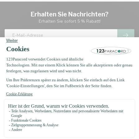
Erhalten Sie Nachrichten?
Erhalten Sie sofort 5 % Rabatt!
123Paracord
let's go knots!
Oosterwerf 4
1911 JB Uitgeest
+31 (0)75 2040 399
support@123paracord.de