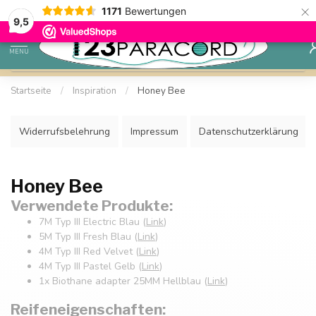
×
1171
Bewertungen
Sparen Sie mit Ihrem Konto und sichern Sie sich Rabatte.
9,5
MENU
Startseite
/
Inspiration
/
Honey Bee
Widerrufsbelehrung
Impressum
Datenschutzerklärung
Honey Bee
Verwendete Produkte:
7M Typ III Electric Blau (
Link
)
5M Typ III Fresh Blau (
Link
)
4M Typ III Red Velvet (
Link
)
4M Typ III Pastel Gelb (
Link
)
1x Biothane adapter 25MM Hellblau (
Link
)
Reifeneigenschaften: