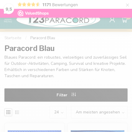
×
1171
Bewertungen
Kostenlose Lieferung nach Hause ab 150 €
9.6
9,5
0
MENU
Startseite
/
Paracord Blau
Paracord Blau
Blaues Paracord: ein robustes, vielseitiges und zuverlässiges Seil
für Outdoor-Aktivitäten, Camping, Survival und kreative Projekte.
Erhältlich in verschiedenen Farben und Stärken für Knoten,
Taschen und Reparaturen.
Filter