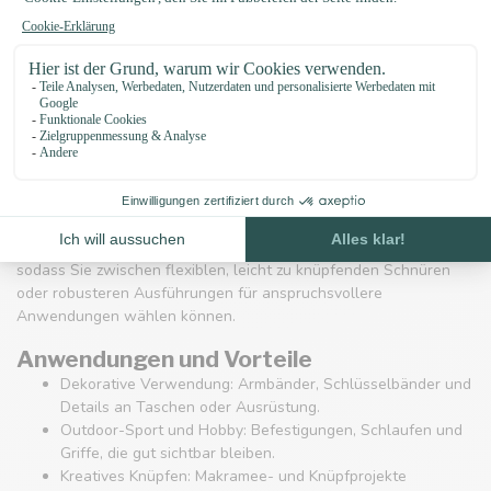
geflochtenen Struktur von Paracord. Blaues Paracord wird oft
gewählt, um optisch aufzufallen, Farbkombinationen zu schaffen
oder Projekten einen frischen, unverwechselbaren Look zu
verleihen.
Was finden Sie in dieser Kategorie?
Hier finden Sie blaue Paracord-Produkte, die sich für Schmuck,
Survival-Accessoires und funktionale Befestigungen eignen.
Denken Sie an Schnüre für Armbänder, Schlüsselanhänger,
Griffe und dekorative Bindungen. Die Kategorie umfasst
Varianten mit unterschiedlichen Stärken und Kernoptionen,
sodass Sie zwischen flexiblen, leicht zu knüpfenden Schnüren
oder robusteren Ausführungen für anspruchsvollere
Anwendungen wählen können.
Anwendungen und Vorteile
Dekorative Verwendung: Armbänder, Schlüsselbänder und
Details an Taschen oder Ausrüstung.
Outdoor-Sport und Hobby: Befestigungen, Schlaufen und
Griffe, die gut sichtbar bleiben.
Kreatives Knüpfen: Makramee- und Knüpfprojekte