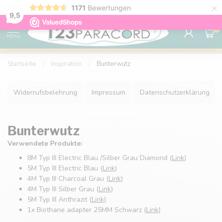
×
Sparen Sie mit Ihrem Konto und sichern Sie sich
1171
Bewertungen
Kostenlos
9.6
Rabatte.
9,5
0
MENU
Startseite
/
Inspiration
/
Bunterwutz
Widerrufsbelehrung
Impressum
Datenschutzerklärung
Bunterwutz
Verwendete Produkte:
8M Typ III Electric Blau /Silber Grau Diamond (
Link
)
5M Typ III Electric Blau (
Link
)
4M Typ III Charcoal Grau (
Link
)
4M Typ III Silber Grau (
Link
)
5M Typ III Anthrazit (
Link
)
1x Biothane adapter 25MM Schwarz (
Link
)