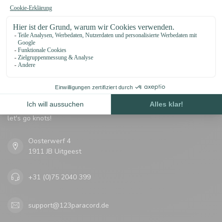
Erhalten Sie Nachrichten?
Erhalten Sie sofort 5 % Rabatt!
123Paracord
let's go knots!
Oosterwerf 4
1911 JB Uitgeest
+31 (0)75 2040 399
support@123paracord.de