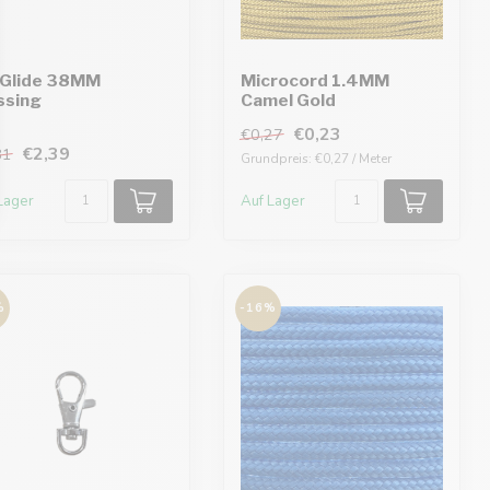
-Glide 38MM
Microcord 1.4MM
ssing
Camel Gold
€0,23
€0,27
€2,39
81
Grundpreis: €0,27 / Meter
Lager
Auf Lager
%
-16%