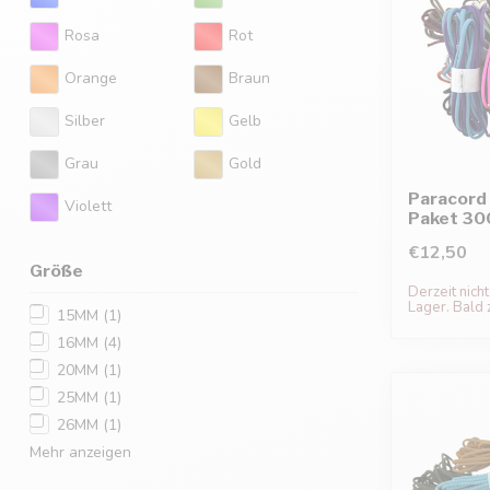
Rosa
Rot
Orange
Braun
Silber
Gelb
Grau
Gold
Paracord 
Violett
Paket 30
€12,50
Größe
Derzeit nicht
Lager. Bald 
15MM
(1)
16MM
(4)
20MM
(1)
25MM
(1)
26MM
(1)
Mehr anzeigen