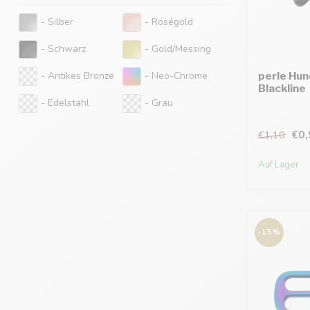
- Silber
- Roségold
- Schwarz
- Gold/Messing
perle Hu
- Antikes Bronze
- Neo-Chrome
Blackline
- Edelstahl
- Grau
€0,
€1,10
Auf Lager
-15%