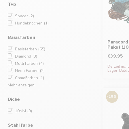
Typ
Spacer
(2)
Hundeknochen
(1)
Basisfarben
Paracord 
Paket (1
Basisfarben
(55)
€39,95
Diamond
(3)
Multi Farben
(4)
Derzeit nicht
Neon Farben
(2)
Lager. Bald 
CamoFarben
(1)
Mehr anzeigen
-15%
Dicke
10MM
(9)
Stahl farbe