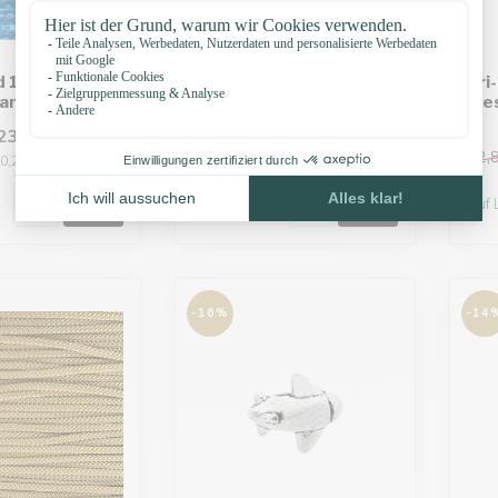
d 1.4MM
Tri-Glide 16MM Neo-
Tri
yan
Chrome
Me
23
€1,66
€1,95
€2,
0,27 / Meter
Auf Lager
Auf 
-16%
-14