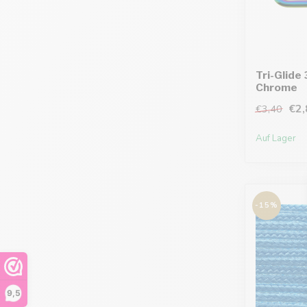
Tri-Glid
Chrome
€2,
€3,40
Auf Lager
-15%
9,5