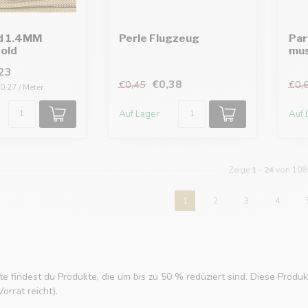
d 1.4MM
Perle Flugzeug
Par
old
mu
23
€0,38
€0,45
€0,
0,27 / Meter
Auf Lager
Auf 
Zeige
1
-
24
von 108
1
2
3
4
ite findest du Produkte, die um bis zu 50 % reduziert sind. Diese Pro
orrat reicht).