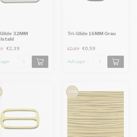
-Glide 32MM
Tri-Glide 16MM Grau
lstahl
€2,39
€0,59
81
€0,69
Lager
Auf Lager
%
-15%