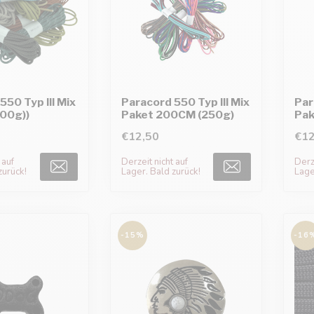
550 Typ III Mix
Paracord 550 Typ III Mix
Par
000g))
Paket 200CM (250g)
Pak
€12,50
€12
 auf
Derzeit nicht auf
Derze
zurück!
Lager. Bald zurück!
Lage
-15%
-16