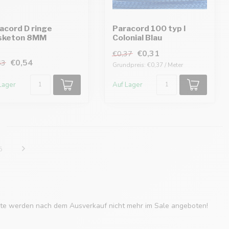
acord D ringe
Paracord 100 typ I
sketon 8MM
Colonial Blau
€0,31
€0,37
€0,54
63
Grundpreis: €0,37 / Meter
Lager
Auf Lager
5
dukte werden nach dem Ausverkauf nicht mehr im Sale angeboten!