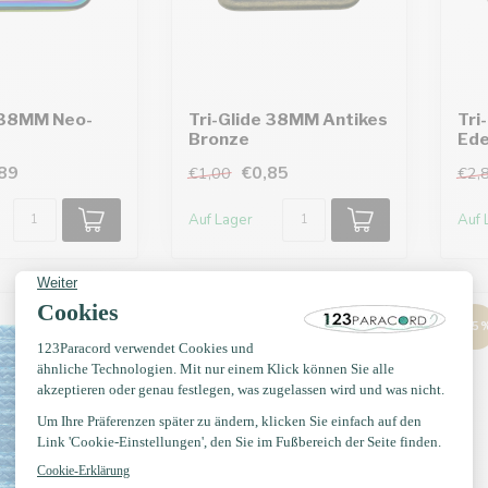
e 38MM Neo-
Tri-Glide 38MM Antikes
Tri
Bronze
Ede
89
€0,85
€1,00
€2,
Auf Lager
Auf 
-15%
-15