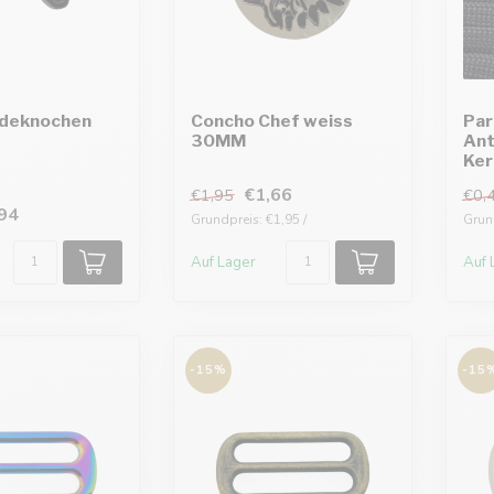
ndeknochen
Concho Chef weiss
Par
30MM
Ant
Ker
€1,66
€1,95
€0,
94
Grundpreis: €1,95 /
Grund
Auf Lager
Auf 
-15%
-15