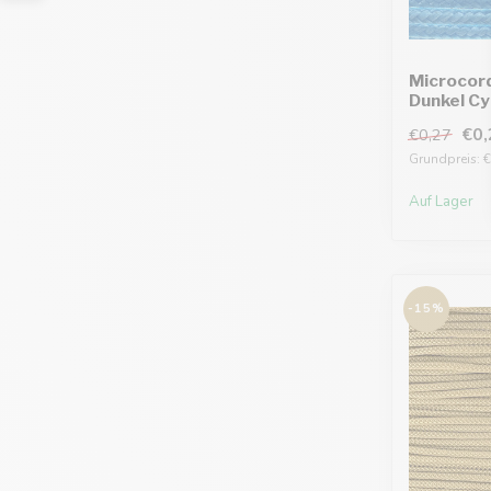
Microcor
Dunkel C
€0,
€0,27
Grundpreis: €
Auf Lager
-15%