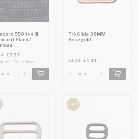
acord 550 typ III
Tri-Glide 38MM
hrazit Flach /
Rosegold
nlose
€0,37
44
€1,11
€1,30
preis: €0,44 / Meter
Lager
Auf Lager
%
-14%