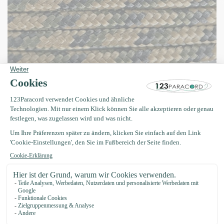
Paracord 100 Camo Farben – Tarnmuster
für kreative Abenteuer
Unsere
Paracord 100 Typ I Camo
Farben sind perfekt für
Outdoor-Fans, Bushcrafter und DIY-Enthusiasten. Mit einem
Durchmesser von nur ca. 1,9 mm ist dieses Paracord besonders
dünn, flexibel und ideal für filigrane Anwendungen.
Die
Tarnfarben
passen zu natürlichen Umgebungen und sind
besonders beliebt bei der Herstellung von
Tierzubehör
,
Schlüsselanhängern
oder dezenten Armbändern.
Ergänzen Sie Ihre Designs mit
Paracord Zubehör
wie Schnallen,
Kordelstoppern oder
Perlen
. Für stärkere Projekte mit gleichem
Look gibt es auch das
Paracord 550 Camo
.