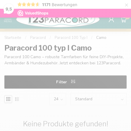
×
1171
Bewertungen
Kostenlose Lieferung nach Hause ab 150 €
9.6
9,5
0
MENU
Startseite
/
Paracord
/
Paracord 100 Typ I
/
Camo
Paracord 100 typ I Camo
Paracord 100 Camo – robuste Tarnfarben für feine DIY-Projekte,
Armbänder & Hundezubehör. Jetzt entdecken bei 123Paracord.
Filter
Keine Produkte gefunden!