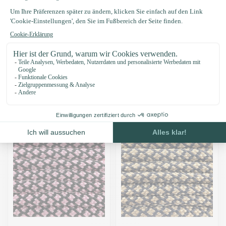
Paracord 550 typ III
Paracord 550 typ III
Snakeskin
Weiss / Walnut
Diamond
€0,44
€0,44
Grundpreis: €0,44 / Meter
Grundpreis: €0,44 / Meter
Auf Lager
Auf Lager