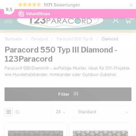
×
1171
Bewertungen
Kostenlose Lieferung nach Hause ab 150 €
9.6
9,5
0
MENU
Startseite
/
Paracord
/
Paracord 550 Typ III
/
Diamond
Paracord 550 Typ III Diamond -
123Paracord
Paracord 550 Diamond – auffällige Muster, ideal für DIY-Projekte
wie Hundehalsbänder, Armbänder oder Outdoor-Zubehör.
Filter