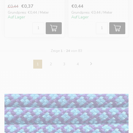
€0,37
€0,44
€0,44
Grundpreis: €0,44 / Meter
Grundpreis: €0,44 / Meter
Auf Lager
Auf Lager
Zeige
1
-
24
von 83
1
2
3
4