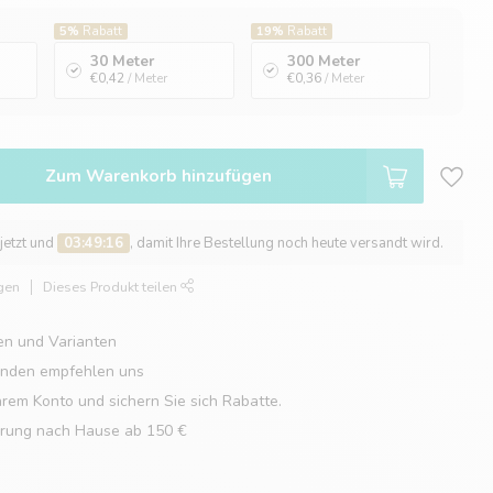
5%
Rabatt
19%
Rabatt
30 Meter
300 Meter
€0,42
/ Meter
€0,36
/ Meter
Zum Warenkorb hinzufügen
 jetzt und
03:49:15
, damit Ihre Bestellung noch heute versandt wird.
gen
Dieses Produkt teilen
en und Varianten
unden empfehlen uns
hrem Konto und sichern Sie sich Rabatte.
erung nach Hause ab 150 €