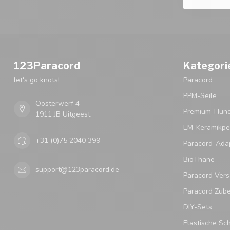
123Paracord
Kategori
let's go knots!
Paracord
PPM-Seile
Oosterwerf 4
Premium-Hund
1911 JB Uitgeest
EM-Keramikpe
+31 (0)75 2040 399
Paracord-Ada
BioThane
support@123paracord.de
Paracord Vers
Paracord Zub
DIY-Sets
Elastische Sc