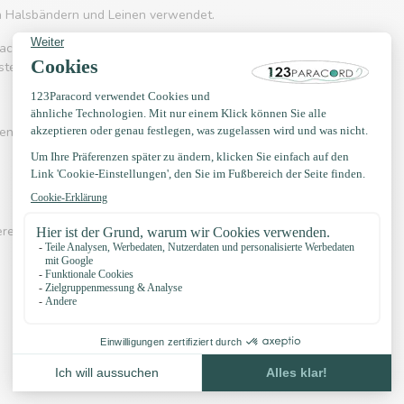
on Halsbändern und Leinen verwendet.
acord 550 häufig eingesetzt wird. Es kennt
rstellung von Hängematten, Schnürsenkel, Gürtel
en? Sehen Sie sich eines der Videos unten an:
erer eigenen Knotenbeispiele, YouTube Kanal,