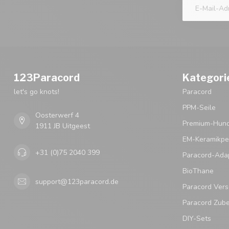
123Paracord
Kategori
let's go knots!
Paracord
PPM-Seile
Oosterwerf 4
Premium-Hund
1911 JB Uitgeest
EM-Keramikpe
+31 (0)75 2040 399
Paracord-Ada
BioThane
support@123paracord.de
Paracord Vers
Paracord Zub
DIY-Sets