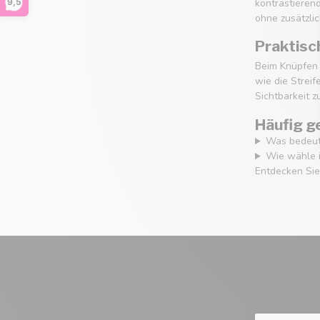
kontrastieren
9,5
ohne zusätzlic
Praktisc
Beim Knüpfen u
wie die Strei
Sichtbarkeit z
Häufig g
Was bedeute
Wie wähle i
Entdecken Sie