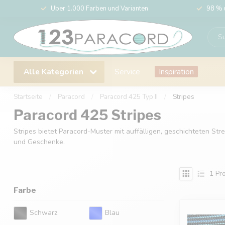
Über 1.000 Farben und Varianten
98 % 
Alle Kategorien
Service
Inspiration
Startseite
/
Paracord
/
Paracord 425 Typ II
/
Stripes
Paracord 425 Stripes
Stripes bietet Paracord-Muster mit auffälligen, geschichteten Str
und Geschenke.
1
Pro
Farbe
Schwarz
Blau