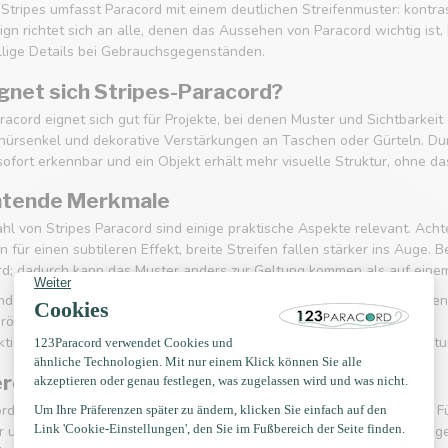
 Stripes umfasst Paracord mit einem deutlichen Streifenmuster: kontras
ign richtet sich an alle, denen das Aussehen von Paracord wichtig ist
ällige Details bei Gebrauchsgegenständen.
gnet sich Stripes-Paracord?
racord eignet sich gut für Projekte, bei denen Muster und Sichtbarkei
nürsenkel und dekorative Verstärkungen an Taschen oder Gürteln. Dur
sofort erkennbar und ein Objekt erhält mehr visuelle Struktur, ohne d
htende Merkmale
l von Stripes Paracord sind einige praktische Aspekte relevant. Achte
n für einen subtileren Effekt, breite Streifen fallen stärker ins Auge.
rd; dadurch kann das Muster anders zur Geltung kommen als auf eine
nd Kontrast: Wie gut sind die Streifen in Kombination mit den umgebe
röße: Feine versus grobe Streifen beeinflussen das Endergebnis.
ktion und Flexibilität: Bestimmte Musterwechsel können die Verarbeitu
ren und Styling
ord lässt sich leicht mit Unifarben und anderen Mustern kombinieren. 
r und kombinierst diese mit einer einfarbigen Schnur. Wenn du hing