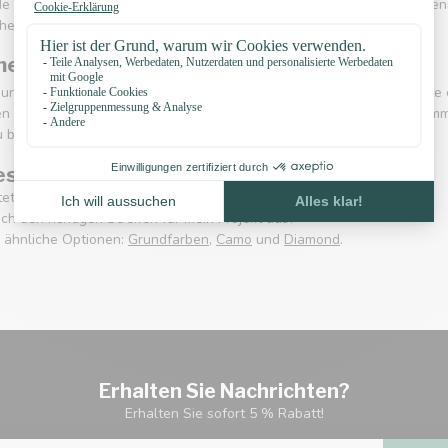
de Farbtöne. Für funktionale Anwendungen wie Markierung oder Erkenn
hes Etikett oder Label.
he Tipps zur Verarbeitung
nd Flechten können sich die Streifen im Muster „verschieben“. Teste e
fen bei mehrfachen Knoten oder bei flachem Geflecht zur Geltung komm
u beurteilen.
estellte Fragen
t „Stripes“ in dieser Kollektion?
ch den richtigen Streifen für mein Projekt aus?
 ähnliche Optionen:
Grundfarben
,
Camo
und
Diamond
.
Erhalten Sie Nachrichten?
Erhalten Sie sofort 5 % Rabatt!