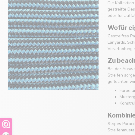
Die Kollektion
gestreifte Des
oder für auff
Wofür ei
Gestreiftes Pa
Lanyards, Sch
Verarbeitung 
Zu beac
Bei der Auswah
Streifen sorge
geflochten wi
Farbe u
Musterg
Konstru
Kombinie
Stripes Parac
Streifenmuste