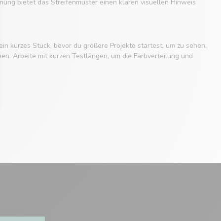
ung bietet das Streifenmuster einen klaren visuellen Hinweis
in kurzes Stück, bevor du größere Projekte startest, um zu sehen,
en. Arbeite mit kurzen Testlängen, um die Farbverteilung und