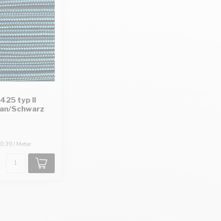
425 typ II
yan/Schwarz
0,39 / Meter