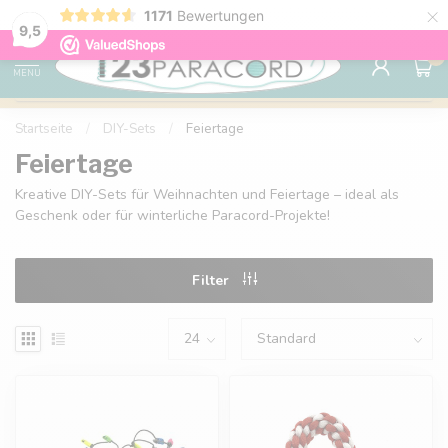
×
1171
Bewertungen
Kostenlose Lieferung nach Hause ab 150 €
9.6
9,5
0
MENU
Startseite
/
DIY-Sets
/
Feiertage
Feiertage
Kreative DIY-Sets für Weihnachten und Feiertage – ideal als
Geschenk oder für winterliche Paracord-Projekte!
Filter