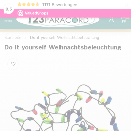
×
Sparen Sie mit Ihrem Konto und sichern Sie sich
1171
Bewertungen
Kostenlos
9.6
Rabatte.
9,5
0
MENU
Startseite
/
Do-it-yourself-Weihnachtsbeleuchtung
Do-it-yourself-Weihnachtsbeleuchtung