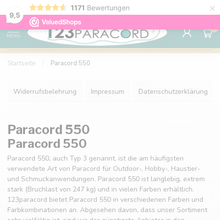
×
1171
Bewertungen
Kostenlose Lieferung nach Hause ab 150 €
9.6
9,5
0
MENU
Startseite
/
Paracord 550
Widerrufsbelehrung
Impressum
Datenschutzerklärung
Paracord 550
Paracord 550
Paracord 550, auch Typ 3 genannt, ist die am häufigsten
verwendete Art von Paracord für Outdoor-, Hobby-, Haustier-
und Schmuckanwendungen. Paracord 550 ist langlebig, extrem
stark (Bruchlast von 247 kg) und in vielen Farben erhältlich.
123paracord bietet Paracord 550 in verschiedenen Farben und
Farbkombinationen an. Abgesehen davon, dass unser Sortiment