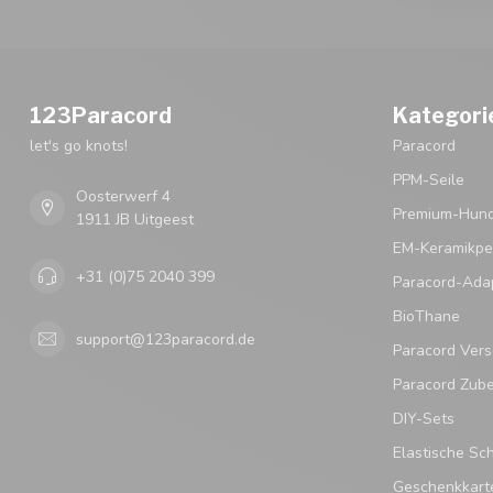
123Paracord
Kategori
let's go knots!
Paracord
PPM-Seile
Oosterwerf 4
Premium-Hund
1911 JB Uitgeest
EM-Keramikpe
+31 (0)75 2040 399
Paracord-Ada
BioThane
support@123paracord.de
Paracord Vers
Paracord Zub
DIY-Sets
Elastische Sc
Geschenkkart