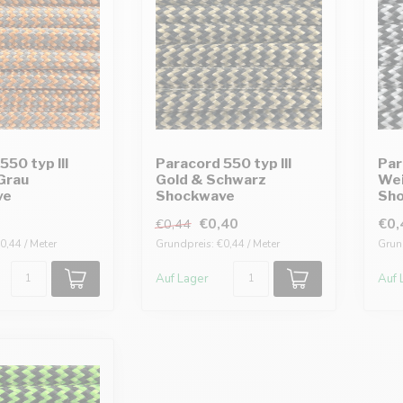
550 typ III
Paracord 550 typ III
Par
Grau
Gold & Schwarz
Wei
ve
Shockwave
Sh
€0,40
€0,
€0,44
0,44 / Meter
Grundpreis: €0,44 / Meter
Grund
Auf Lager
Auf 