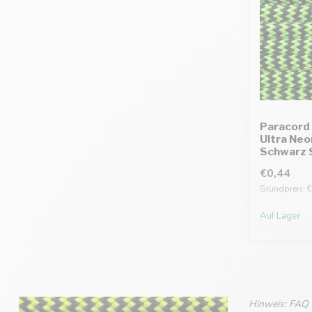
Paracord 
Ultra Neo
Schwarz 
€0,44
Grundpreis: €
Auf Lager
Hinweis: FAQ w