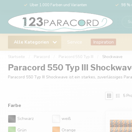
Über 1.000 Farben und Varianten
98 % 
Alle Kategorien
Service
Inspiration
Startseite
/
Paracord
/
Paracord 550 Typ III
/
Shockwave
Paracord 550 Typ III Shockwa
Paracord 550 Typ III Shockwave ist ein starkes, zuverlässiges Pa
5
Pro
Farbe
Schwarz
weiß
Grün
Orange