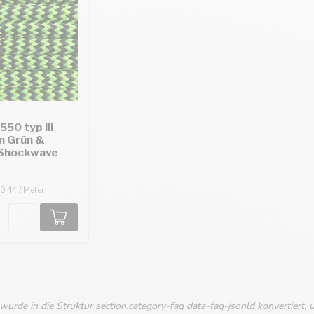
550 typ III
n Grün &
Shockwave
0,44 / Meter
urde in die Struktur section.category-faq data-faq-jsonld konvertiert, 