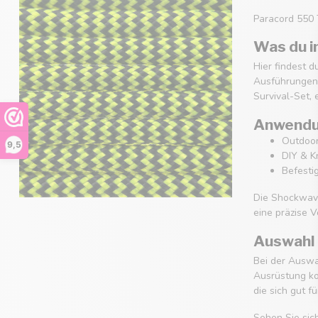
Paracord 550 T
Was du i
Hier findest 
Ausführungen.
Survival-Set,
Anwendun
Outdoor
9,5
DIY & K
Befesti
Die Shockwave
eine präzise V
Auswahl 
Bei der Auswah
Ausrüstung ko
die sich gut f
Sehen Sie sic