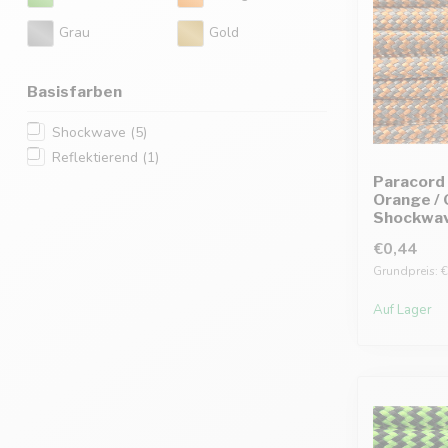
Grau
Gold
Basisfarben
Shockwave
(5)
Reflektierend
(1)
Paracord 
Orange / 
Shockwa
€0,44
Grundpreis: €
Auf Lager