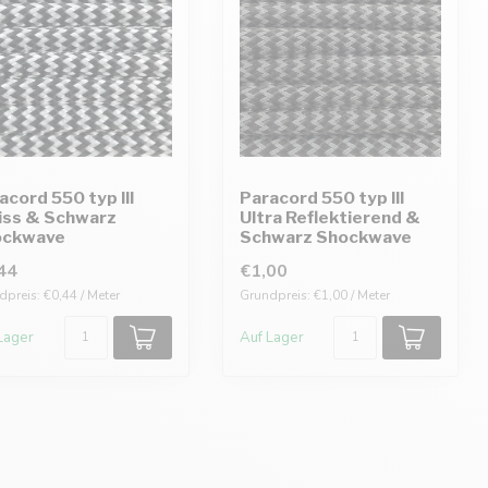
acord 550 typ III
Paracord 550 typ III
ss & Schwarz
Ultra Reflektierend &
ockwave
Schwarz Shockwave
44
€1,00
preis: €0,44 / Meter
Grundpreis: €1,00 / Meter
Lager
Auf Lager