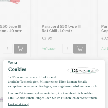
550 type III
Paracord 550 type III
Par
on - 10 mtr
Rot Chili - 10 mtr
Cop
€3,99
€3,
Auf Lager
Auf 