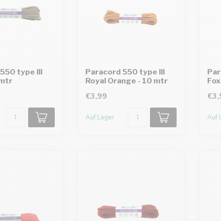
550 type III
Paracord 550 type III
Par
 mtr
Royal Orange - 10 mtr
Fox
€3,99
€3,
Auf Lager
Auf 