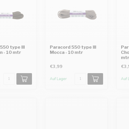
550 type III
Paracord 550 type III
Par
n - 10 mtr
Mocca - 10 mtr
Cho
mt
€3,99
€3,
Auf Lager
Auf 