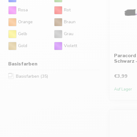
Rosa
Rot
Orange
Braun
Gelb
Grau
Gold
Violett
Paracord 
Schwarz -
Basisfarben
€3,99
Basisfarben
(35)
Auf Lager