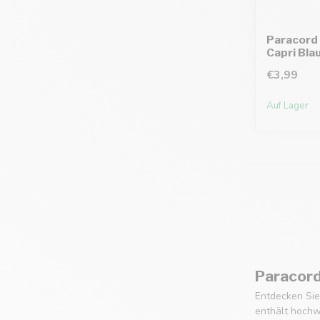
Paracord 
Capri Blau
€3,99
Auf Lager
Paracord
Entdecken Si
enthält hoch