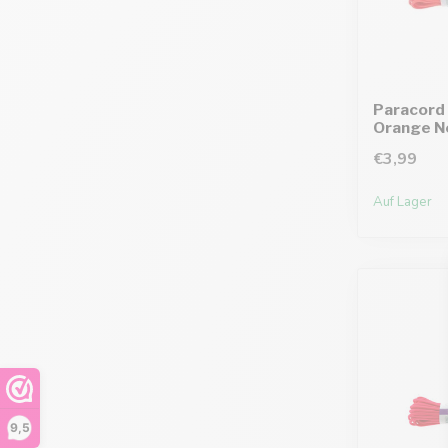
Paracord 
Orange Ne
€3,99
Auf Lager
9,5