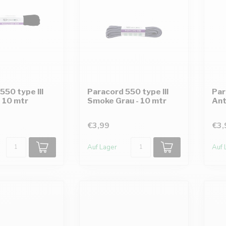
550 type III
Paracord 550 type III
Par
 10 mtr
Smoke Grau - 10 mtr
Ant
€3,99
€3,
Auf Lager
Auf 