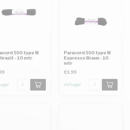
acord 550 type III
Paracord 550 type III
hrazit - 10 mtr
Espresso Braun - 10
mtr
99
€3,99
Lager
Auf Lager