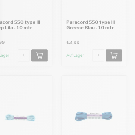
acord 550 type III
Paracord 550 type III
p Lila - 10 mtr
Greece Blau - 10 mtr
99
€3,99
Lager
Auf Lager