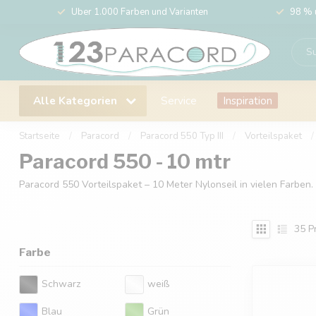
Über 1.000 Farben und Varianten
98 % 
Alle Kategorien
Service
Inspiration
Startseite
/
Paracord
/
Paracord 550 Typ III
/
Vorteilspaket
/
Paracord 550 - 10 mtr
Paracord 550 Vorteilspaket – 10 Meter Nylonseil in vielen Farben
35
P
Farbe
Schwarz
weiß
Blau
Grün