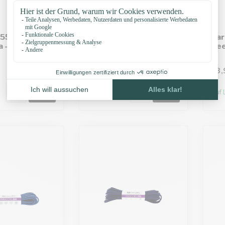
550 type III
Paracord 550 type III
Par
 - 10 mtr
Bubblegum rosa - 10
Dee
mtr
€3,99
€3,
Auf Lager
Auf 