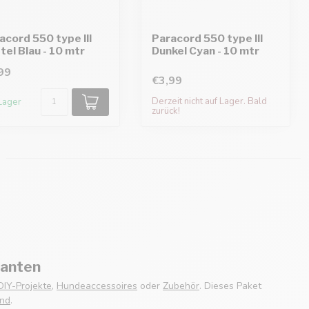
acord 550 type III
Paracord 550 type III
tel Blau - 10 mtr
Dunkel Cyan - 10 mtr
99
€3,99
Derzeit nicht auf Lager. Bald
Lager
zurück!
ianten
DIY-Projekte
,
Hundeaccessoires
oder
Zubehör
. Dieses Paket
nd
.