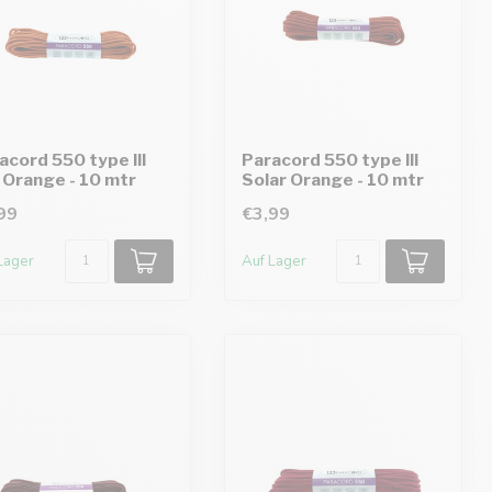
acord 550 type III
Paracord 550 type III
 Orange - 10 mtr
Solar Orange - 10 mtr
99
€3,99
Lager
Auf Lager