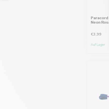
Paracord 
Neon Rosa
€3,99
Auf Lager