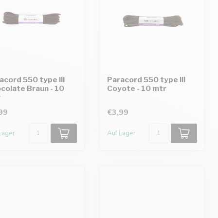
acord 550 type III
Paracord 550 type III
colate Braun - 10
Coyote - 10 mtr
r
99
€3,99
Lager
Auf Lager