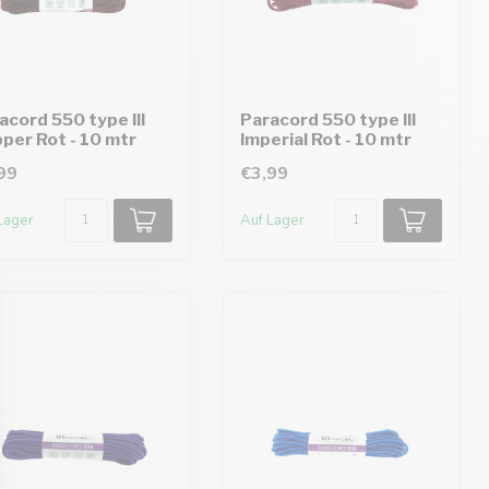
acord 550 type III
Paracord 550 type III
per Rot - 10 mtr
Imperial Rot - 10 mtr
99
€3,99
Lager
Auf Lager