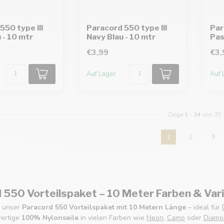
550 type III
Paracord 550 type III
Par
 - 10 mtr
Navy Blau - 10 mtr
Pas
€3,99
€3,
Auf Lager
Auf 
Zeige
1
-
24
von 35
1
2
 550 Vorteilspaket – 10 Meter Farben & Var
e unser
Paracord 550 Vorteilspaket mit 10 Metern Länge
– ideal für
wertige
100% Nylonseile
in vielen Farben wie
Neon
,
Camo
oder
Diamo