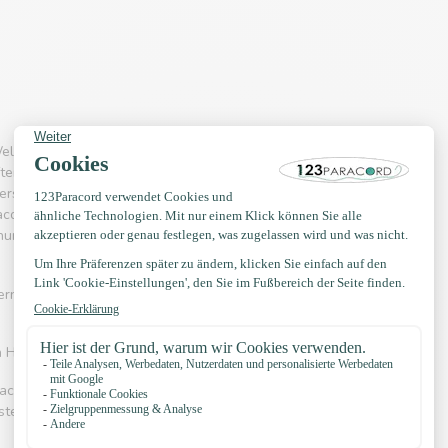
eltkriegs wurde Typ 3 Paracord (550) in
ften von Paracord; die enorme Tragfähigkeit.
rs in den Bereichen Hobby, Haustiere und
acord wird auch in der Automobilindustrie
 nur stabil, sondern auch sehr flexibel und daher
ern, Halsketten, Hängematten, Handtaschen,
on Halsbändern und Leinen verwendet.
acord 550 häufig eingesetzt wird. Es kennt
rstellung von Hängematten, Schnürsenkel, Gürtel