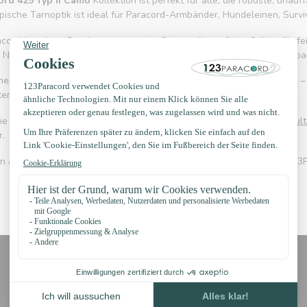
ord 425 Typ II Camo
Kollektion ist perfekt für alle, die robuste, unau
ypische Tarnoptik ist ideal für Paracord-Armbänder, Hundeleinen, Surv
racord hat einen Durchmesser von ca. 3 mm – die perfekte Stärke für f
ylon ist das Seil wetterbeständig, leicht und dabei äußerst belastba
chen Tarnfarben wie Braun-Grün oder modernen Camouflage-Kombis – un
ten “Sergeant”, “General” und “Brigadier”.
Sie Ihre Auswahl mit passendem
Zubehör
oder vergleichen Sie mit
Mult
.
en & loslegen mit
Paracord 425 Typ II Camo
– Qualität & Stil von 123
Erhalten Sie Nachrichten?
Erhalten Sie sofort 5 % Rabatt!