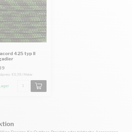
acord 425 typ II
gadier
39
preis: €0,39 / Meter
Lager
ktion