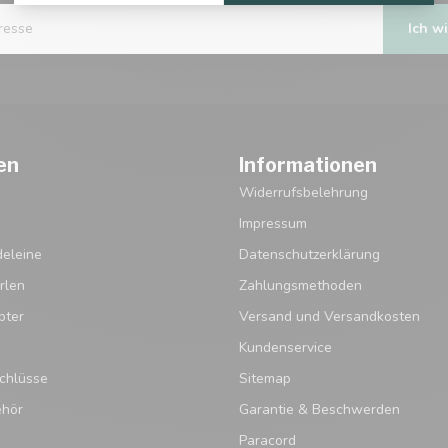
Ich wi
en
Informationen
Widerrufsbelehrung
Impressum
eleine
Datenschutzerklärung
rlen
Zahlungsmethoden
pter
Versand und Versandkosten
Kundenservice
chlüsse
Sitemap
ehör
Garantie & Beschwerden
Paracord