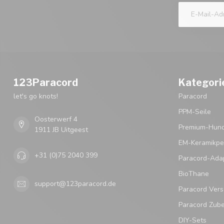
123Paracord
Kategori
let's go knots!
Paracord
PPM-Seile
Oosterwerf 4
Premium-Hund
1911 JB Uitgeest
EM-Keramikpe
+31 (0)75 2040 399
Paracord-Ada
BioThane
support@123paracord.de
Paracord Vers
Paracord Zub
DIY-Sets