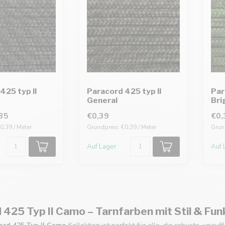
425 typ II
Paracord 425 typ II
Par
General
Bri
35
€0,39
€0,
0,39 / Meter
Grundpreis: €0,39 / Meter
Grund
Auf Lager
Auf 
 425 Typ II Camo – Tarnfarben mit Stil & Fun