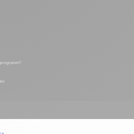
tsprogramm?
gen