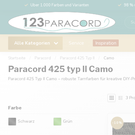
Über 1.000 Farben und Varianten
98 % 
Alle Kategorien
Service
Inspiration
Startseite
/
Paracord
/
Paracord 425 Typ II
/
Camo
Paracord 425 typ II Camo
Paracord 425 Typ II Camo – robuste Tarnfarben für kreative DIY-P
3
Pro
Farbe
Schwarz
Grün
-10%