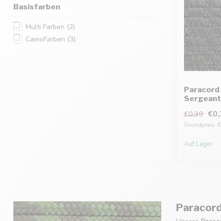
Basisfarben
Multi Farben
(2)
CamoFarben
(3)
Paracord 
Sergeant
€0,
€0,39
Grundpreis: €
Auf Lager
Paracord