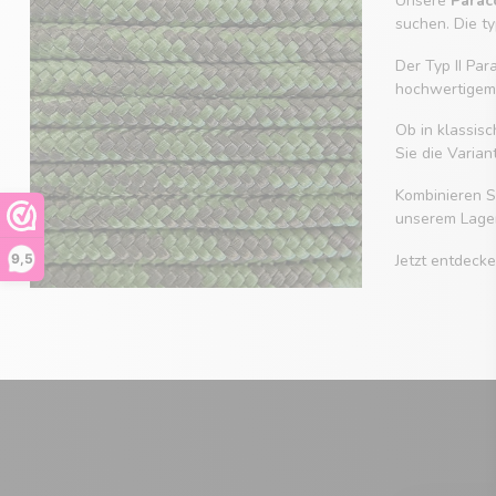
Unsere
Parac
suchen. Die t
Der Typ II Pa
hochwertigem N
Ob in klassis
Sie die Varian
Kombinieren 
unserem Lager
9,5
Jetzt entdeck