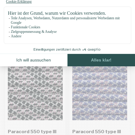
Paracord 550 type III
Paracord 550 type III
Pearly Heaven
Joker Diamonds
€0,44
Grundpreis: €0,44 / Meter
€0,44
Auf Lager
Grundpreis: €0,44 / Meter
Derzeit nicht auf Lager. Bald
zurück!
Paracord 550 type III
Paracord 550 type III