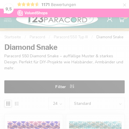
×
1171
Bewertungen
Kostenlose Lieferung nach Hause ab 150 €
9.6
9,5
0
MENU
Startseite
/
Paracord
/
Paracord 550 Typ III
/
Diamond Snake
Diamond Snake
Paracord 550 Diamond Snake – auffällige Muster & starkes
Design. Perfekt für DIY-Projekte wie Halsbänder, Armbänder und
mehr.
Filter