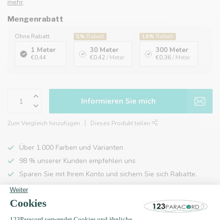
mehr
.
Mengenrabatt
Ohne Rabatt
5%
Rabatt
19%
Rabatt
1 Meter
30 Meter
300 Meter
€0,44
€0,42
/ Meter
€0,36
/ Meter
Informieren Sie mich
Zum Vergleich hinzufügen
Dieses Produkt teilen
Über 1.000 Farben und Varianten
98 % unserer Kunden empfehlen uns
Sparen Sie mit Ihrem Konto und sichern Sie sich Rabatte.
Kostenlose Lieferung nach Hause ab 150 €