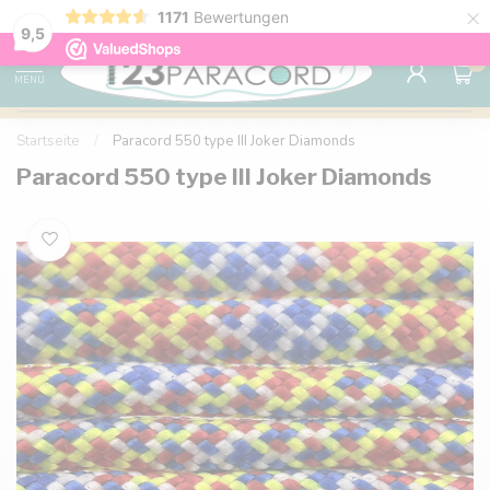
×
1171
Bewertungen
Kostenlose Lieferung nach Hause ab 150 €
9.6
9,5
0
MENU
Startseite
/
Paracord 550 type III Joker Diamonds
Paracord 550 type III Joker Diamonds