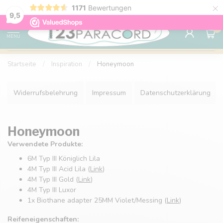
×
Sparen Sie mit Ihrem Konto und sichern Sie sich
1171
Bewertungen
Kostenlos
9.6
Rabatte.
9,5
0
MENU
Startseite
/
Inspiration
/
Honeymoon
Widerrufsbelehrung
Impressum
Datenschutzerklärung
Honeymoon
Verwendete Produkte:
6M Typ III Königlich Lila
4M Typ III Acid Lila (
Link
)
4M Typ III Gold (
Link
)
4M Typ III Luxor
1x Biothane adapter 25MM Violet/Messing (
Link
)
Reifeneigenschaften: