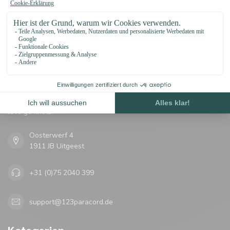
Erhalten Sie Nachrichten?
Erhalten Sie sofort 5 % Rabatt!
123Paracord
let's go knots!
Oosterwerf 4
1911 JB Uitgeest
+31 (0)75 2040 399
support@123paracord.de