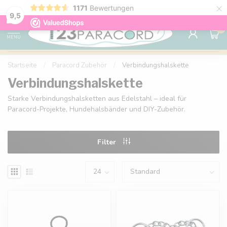
×
1171
Bewertungen
Kostenlose Lieferung nach Hause ab 150 €
9.6
9,5
0
MENU
Startseite
/
Paracord Zubehör
/
Verbindungshalskette
Verbindungshalskette
Starke Verbindungshalsketten aus Edelstahl – ideal für
Paracord-Projekte, Hundehalsbänder und DIY-Zubehör.
Filter