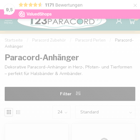
×
1171
Bewertungen
Kostenlose Lieferung nach Hause ab 150 €
9.6
9,5
0
MENU
Startseite
/
Paracord Zubehör
/
Paracord Perlen
/
Paracord-
Anhänger
Paracord-Anhänger
Dekorative Paracord-Anhänger in Herz-, Pfoten- und Tierformen
– perfekt für Halsbänder & Armbänder.
Filter