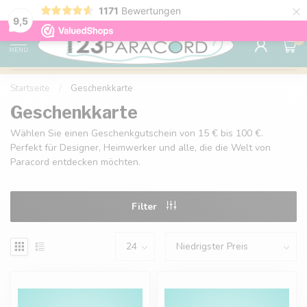
×
1171
Bewertungen
Kostenlose Lieferung nach Hause ab 150 €
9.6
9,5
0
MENU
Startseite
/
Geschenkkarte
Geschenkkarte
Wählen Sie einen Geschenkgutschein von 15 € bis 100 €.
Perfekt für Designer, Heimwerker und alle, die die Welt von
Paracord entdecken möchten.
Filter