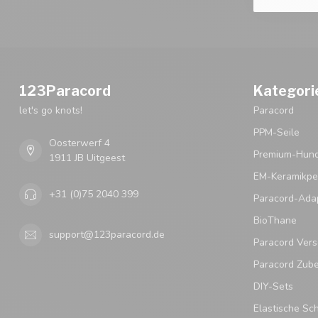
123Paracord
Kategori
let's go knots!
Paracord
PPM-Seile
Oosterwerf 4
Premium-Hund
1911 JB Uitgeest
EM-Keramikpe
+31 (0)75 2040 399
Paracord-Ada
BioThane
support@123paracord.de
Paracord Vers
Paracord Zub
DIY-Sets
Elastische Sc