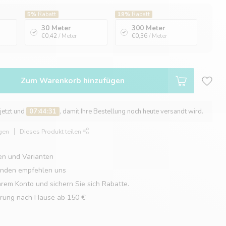
5%
Rabatt
19%
Rabatt
30 Meter
300 Meter
€0,42
/ Meter
€0,36
/ Meter
Zum Warenkorb hinzufügen
 jetzt und
07:44:30
, damit Ihre Bestellung noch heute versandt wird.
gen
Dieses Produkt teilen
en und Varianten
unden empfehlen uns
hrem Konto und sichern Sie sich Rabatte.
erung nach Hause ab 150 €