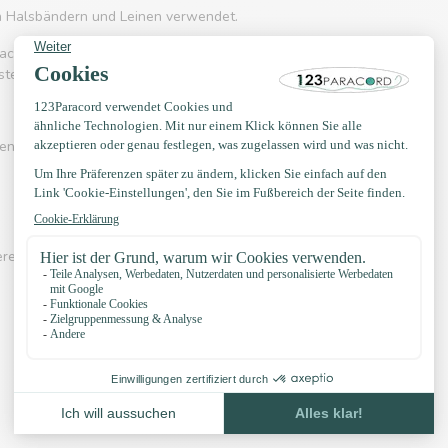
on Halsbändern und Leinen verwendet.
acord 550 häufig eingesetzt wird. Es kennt
rstellung von Hängematten, Schnürsenkel, Gürtel
en? Sehen Sie sich eines der Videos unten an:
erer eigenen Knotenbeispiele, YouTube Kanal,