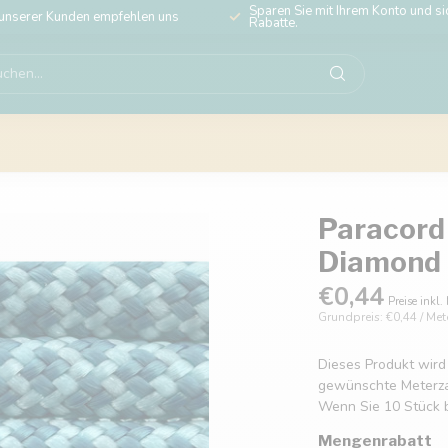
Sparen Sie mit Ihrem Konto und sic
unserer Kunden empfehlen uns
Rabatte.
Paracord 5
Diamond
€0,44
Preise inkl.
Grundpreis: €0,44 / Met
Dieses Produkt wird
gewünschte Meterzahl
Wenn Sie 10 Stück b
Mengenrabatt