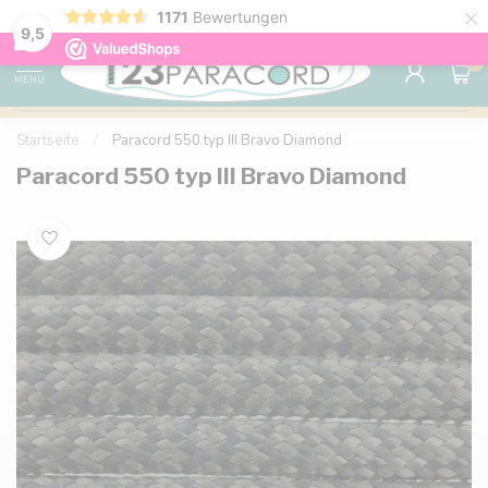
×
1171
Bewertungen
Kostenlose Lieferung nach Hause ab 150 €
9.6
9,5
0
MENU
Startseite
/
Paracord 550 typ III Bravo Diamond
Paracord 550 typ III Bravo Diamond