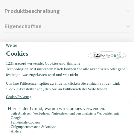
Produktbeschreibung
Eigenschaften
Oft zusammen gekauft mit
Paracord nadel 7,7CM
€3,49
Auf Lager
Buckle 20MM Kunststoff
€0,75
Auf Lager
EM Keramik 50 gramm (35
Stücke)
€4,75