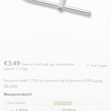
€3,49
Preise inkl. MwSt. ggf. zzgl. Versandkosten.
Auf Lager
Lieferzeit: 1-3 Tage
Paracord nadel 7,7CM fur paracord typ III (paracord 550)
Lesen
Sie mehr
.
Mengenrabatt
Ohne Rabatt
15%
Rabatt
1 Stück
10 Stück