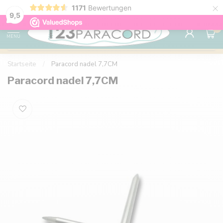
×
Sparen Sie mit Ihrem Konto und sichern Sie sich
1171
Bewertungen
Kostenlos
9.6
Rabatte.
9,5
0
MENU
Startseite
/
Paracord nadel 7,7CM
Paracord nadel 7,7CM