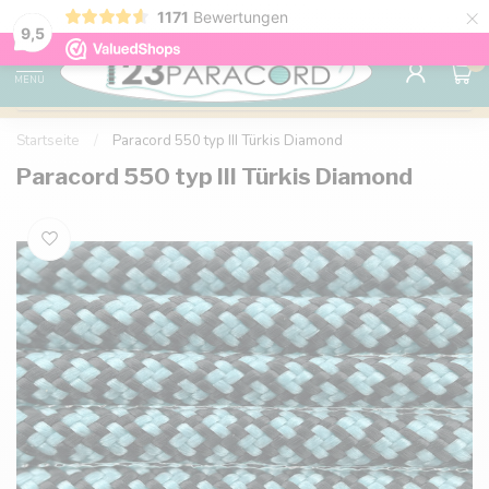
×
1171
Bewertungen
Kostenlose Lieferung nach Hause ab 150 €
9.6
9,5
0
MENU
Startseite
/
Paracord 550 typ III Türkis Diamond
Paracord 550 typ III Türkis Diamond