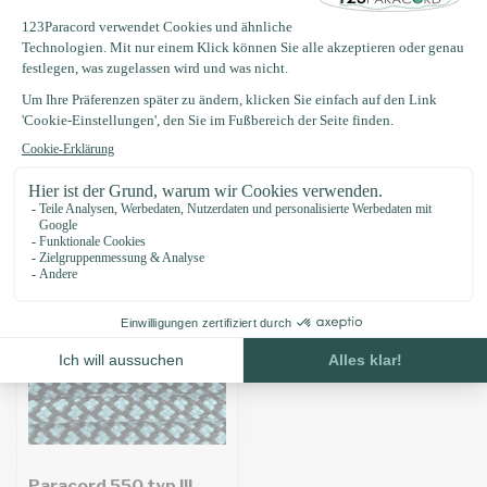
Produktbeschreibung
Eigenschaften
Zuletzt angesehen
Paracord 550 typ III