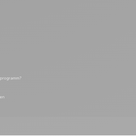
tsprogramm?
gen