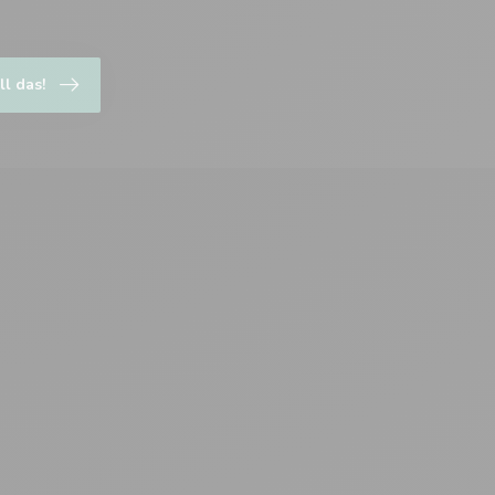
ll das!