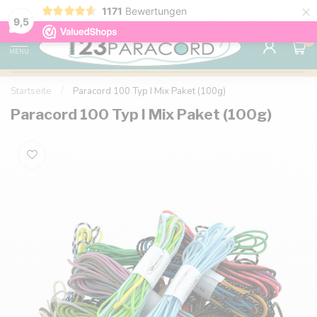
×
1171
Bewertungen
Kostenlose Lieferung nach Hause ab 150 €
9.6
9,5
0
MENU
Startseite
/
Paracord 100 Typ I Mix Paket (100g)
Paracord 100 Typ I Mix Paket (100g)