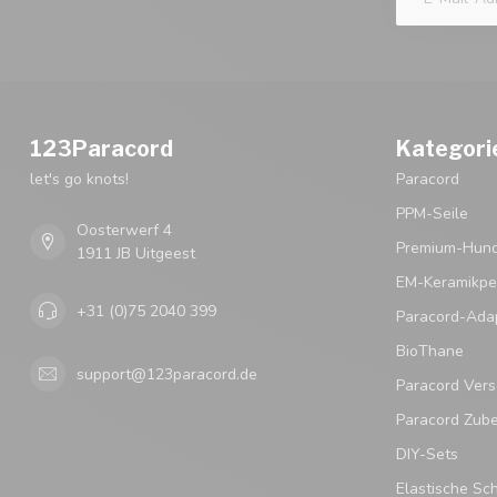
123Paracord
Kategori
let's go knots!
Paracord
PPM-Seile
Oosterwerf 4
Premium-Hund
1911 JB Uitgeest
EM-Keramikpe
+31 (0)75 2040 399
Paracord-Ada
BioThane
support@123paracord.de
Paracord Vers
Paracord Zub
DIY-Sets
Elastische Sc