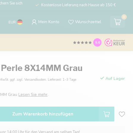
hern Sie sich
Kostenlose Lieferung nach Hause ab 150 €
0
Mein Konto
Wunschzettel
EUR
9.6
 Perle 8X14MM Grau
Auf Lager
 MwSt. ggf. zzgl. Versandkosten. Lieferzeit: 1-3 Tage
14MM Grau
Lesen Sie mehr
.
Zum Warenkorb hinzufügen
 vor 14:00 Uhr für den Versand am selben Tag!