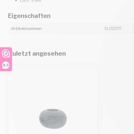
Loch: 5 mm
Eigenschaften
Artikelnummer:
EL02070
Zuletzt angesehen
9,5