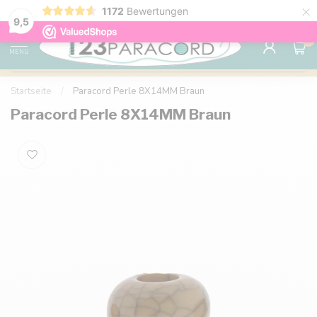
×
1172
Bewertungen
Kostenlose Lieferung nach Hause ab 150 €
9.6
9,5
0
MENU
Startseite
/
Paracord Perle 8X14MM Braun
Paracord Perle 8X14MM Braun