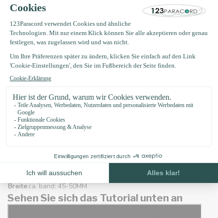
Verwendete Produkte:
8M Typ III Burgundy / Goldenrod Diamond (
Link
)
7M Typ III Burgundy (
Link
)
5M Typ III Fuchsia (
Link)
5M Typ III Rose Rosa (
Link
)
4M Typ III Goldenrod (
Link)
2x O-ringe 35 X 4MM Rosegold (
Link)
1x O-ringe 25 X 4MM Rosegold (
Link
)
Reifeneigenschaften:
Dicke
ca. band: 14MM
Breite
ca. band: 45-50MM
Sehen Sie sich das Tutorial unten an