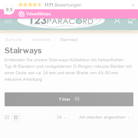
×
1171
Bewertungen
Kostenlose Lieferung nach Hause ab 150 €
9.6
9,5
0
MENU
Startseite
/
Inspiration
/
Stairways
Stairways
Entdecken Sie unsere Stairways-Kollektion mit farbenfrohen
Typ-III-Bändern und roségoldenen O-Ringen; robuste Bänder mit
einer Dicke von ca. 14 mm und einer Breite von 45–50 mm,
inklusive Anleitung.
Filter