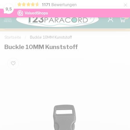
×
1171
Bewertungen
Kostenlose Lieferung nach Hause ab 150 €
9.6
9,5
0
MENU
Startseite
/
Buckle 10MM Kunststoff
Buckle 10MM Kunststoff