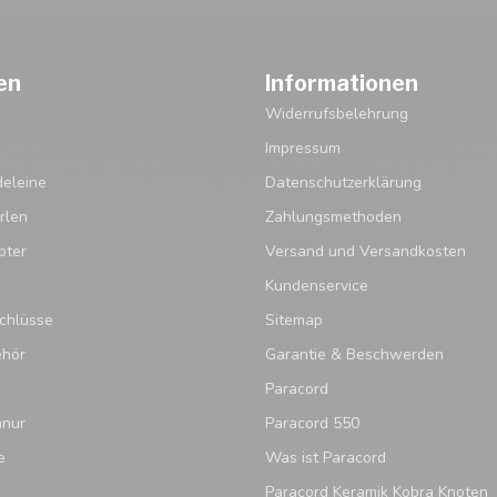
en
Informationen
Widerrufsbelehrung
Impressum
eleine
Datenschutzerklärung
rlen
Zahlungsmethoden
pter
Versand und Versandkosten
Kundenservice
chlüsse
Sitemap
ehör
Garantie & Beschwerden
Paracord
hnur
Paracord 550
e
Was ist Paracord
Paracord Keramik Kobra Knoten