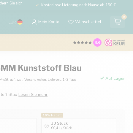
hern Sie sich
Kostenlose Lieferung nach Hause ab 150 €
0
Mein Konto
Wunschzettel
EUR
9.6
5MM Kunststoff Blau
Auf Lager
 MwSt. ggf. zzgl. Versandkosten. Lieferzeit: 1-3 Tage
toff Blau
Lesen Sie mehr
.
10%
Rabatt
30 Stück
€0,41
/ Stück