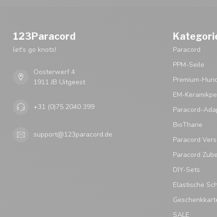
123Paracord
Kategori
let's go knots!
Paracord
PPM-Seile
Oosterwerf 4
Premium-Hund
1911 JB Uitgeest
EM-Keramikpe
+31 (0)75 2040 399
Paracord-Ada
BioThane
support@123paracord.de
Paracord Vers
Paracord Zub
DIY-Sets
Elastische Sc
Geschenkkart
SALE