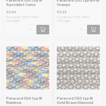
Paracord 550 typ III
Paracord 550 typ III Fox
Specialist Camo
Orange
€0,44
€0,44
Grundpreis: €0,44 / Meter
Grundpreis: €0,44 / Meter
Auf Lager
Auf Lager
Paracord 550 typ III
Paracord 550 typ III
Rainbow
Gold Braun Diamond