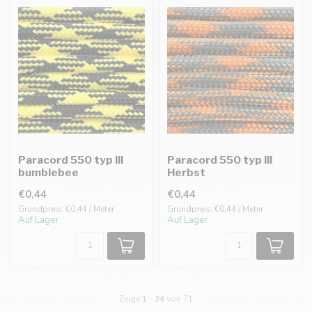
Paracord 550 typ III
Paracord 550 typ III
bumblebee
Herbst
€0,44
€0,44
Grundpreis: €0,44 / Meter
Grundpreis: €0,44 / Meter
Auf Lager
Auf Lager
Zeige
1
-
24
von 71