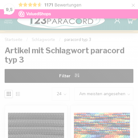
×
1171
Bewertungen
Kostenlose Lieferung nach Hause ab 150 €
9.6
9,5
0
MENU
Startseite
/
Schlagworte
/
paracord typ 3
Artikel mit Schlagwort paracord
typ 3
Filter