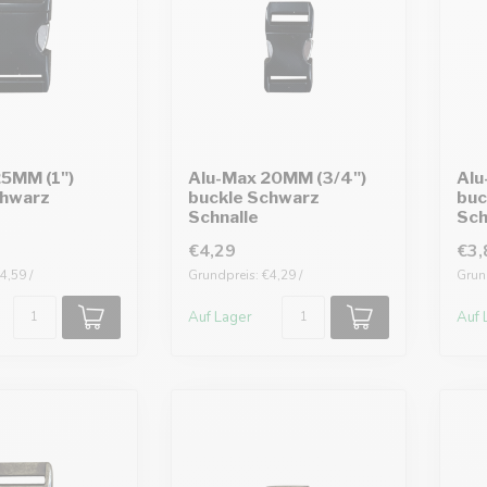
25MM (1")
Alu-Max 20MM (3/4")
Alu
chwarz
buckle Schwarz
buc
Schnalle
Sch
€4,29
€3,
4,59 /
Grundpreis: €4,29 /
Grund
Auf Lager
Auf 