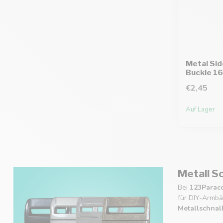
Metal Sid
Buckle 1
€2,45
Auf Lager
Metall S
Bei
123Parac
für DIY-Armbä
Metallschnal