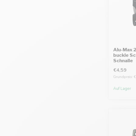
Alu-Max 
buckle S
Schnalle
€4,59
Grundpreis: €
Auf Lager