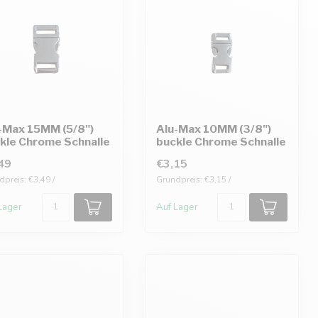
-Max 15MM (5/8")
Alu-Max 10MM (3/8")
kle Chrome Schnalle
buckle Chrome Schnalle
49
€3,15
preis: €3,49 /
Grundpreis: €3,15 /
Lager
Auf Lager