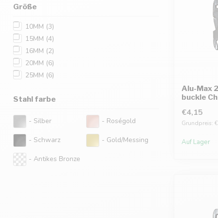
Größe
10MM
(3)
15MM
(4)
16MM
(2)
20MM
(6)
25MM
(6)
Alu-Max 
buckle Ch
Stahl farbe
€4,15
- Silber
- Roségold
Grundpreis: €
- Schwarz
- Gold/Messing
Auf Lager
- Antikes Bronze