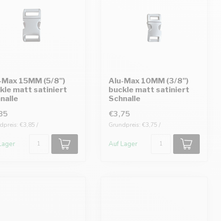
-Max 15MM (5/8")
Alu-Max 10MM (3/8")
kle matt satiniert
buckle matt satiniert
nalle
Schnalle
85
€3,75
preis: €3,85 /
Grundpreis: €3,75 /
Lager
Auf Lager