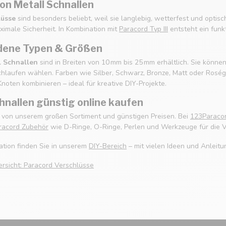
von Metall Schnallen
lüsse
sind besonders beliebt, weil sie langlebig, wetterfest und optis
ximale Sicherheit. In Kombination mit
Paracord Typ III
entsteht ein funkt
dene Typen & Größen
l Schnallen
sind in Breiten von 10 mm bis 25 mm erhältlich. Sie könne
hlaufen wählen. Farben wie Silber, Schwarz, Bronze, Matt oder Roségo
noten kombinieren – ideal für kreative DIY-Projekte.
hnallen günstig online kaufen
ie von unserem großen Sortiment und günstigen Preisen. Bei
123Paraco
racord Zubehör
wie D-Ringe, O-Ringe, Perlen und Werkzeuge für die V
ration finden Sie in unserem
DIY-Bereich
– mit vielen Ideen und Anleitu
ersicht: Paracord Verschlüsse