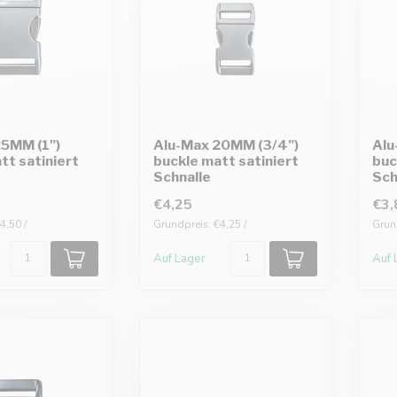
25MM (1")
Alu-Max 20MM (3/4")
Alu
tt satiniert
buckle matt satiniert
buc
Schnalle
Sch
€4,25
€3,
4,50 /
Grundpreis: €4,25 /
Grund
Auf Lager
Auf 