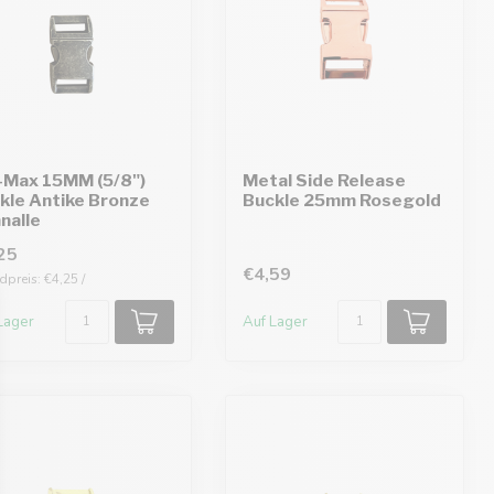
-Max 15MM (5/8")
Metal Side Release
kle Antike Bronze
Buckle 25mm Rosegold
nalle
25
€4,59
preis: €4,25 /
Lager
Auf Lager