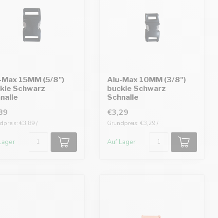
-Max 15MM (5/8")
Alu-Max 10MM (3/8")
kle Schwarz
buckle Schwarz
nalle
Schnalle
89
€3,29
preis: €3,89 /
Grundpreis: €3,29 /
Lager
Auf Lager