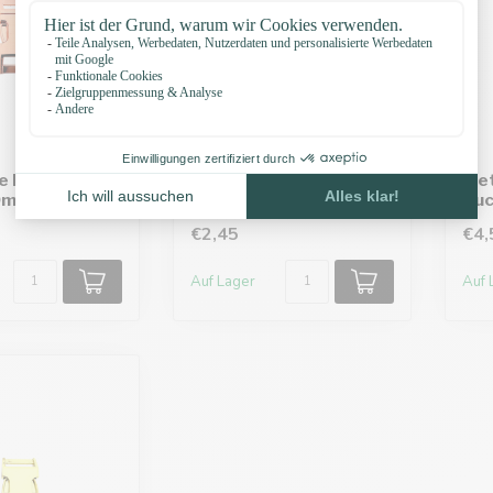
e Release
Metal Side Release
Met
0mm Rosegold
Buckle 16mm Rosegold
Buc
€2,45
€4,
Auf Lager
Auf 