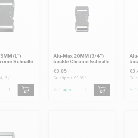
25MM (1")
Alu-Max 20MM (3/4")
Alu
rome Schnalle
buckle Chrome Schnalle
buc
€3,85
€3,
4,15 /
Grundpreis: €3,85 /
Grund
Auf Lager
Auf 