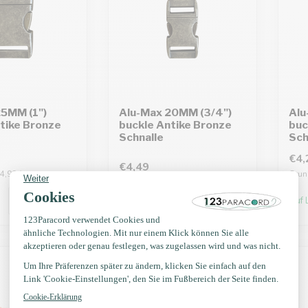
25MM (1")
Alu-Max 20MM (3/4")
Alu
tike Bronze
buckle Antike Bronze
buc
Schnalle
Sch
€4,
€4,49
4,99 /
Grund
Grundpreis: €4,49 /
Derzeit nicht auf Lager. Bald
Auf 
zurück!