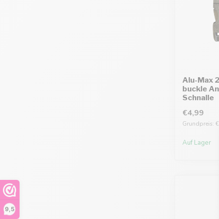
Alu-Max 
buckle An
Schnalle
€4,99
Grundpreis: €
Auf Lager
9,5