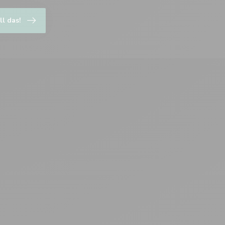
ll das!