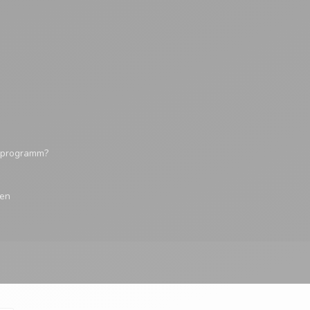
tsprogramm?
gen