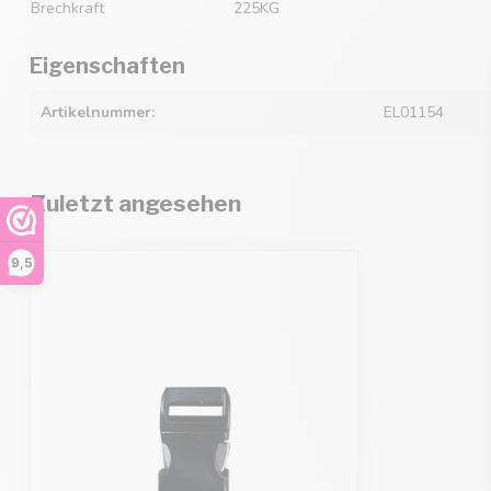
Brechkraft
225KG
Eigenschaften
Artikelnummer:
EL01154
Zuletzt angesehen
9,5