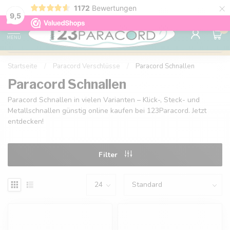
×
1172
Bewertungen
Kostenlose Lieferung nach Hause ab 150 €
9.6
9,5
0
MENU
Startseite
/
Paracord Verschlüsse
/
Paracord Schnallen
Paracord Schnallen
Paracord Schnallen in vielen Varianten – Klick-, Steck- und
Metallschnallen günstig online kaufen bei 123Paracord. Jetzt
entdecken!
Filter