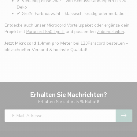
✔ Vielseitig einsetzbar – von Schlüsselanhängern bis zu
Deko
✔ Große Farbauswahl – klassisch, knallig oder metallic
Entdecke auch unser
Microcord Vorteilspaket
oder ergänze dein
Projekt mit
Paracord 550 Typ III
und passenden
Zubehörteilen
.
Jetzt Microcord 1.4mm pro Meter
bei
123Paracord
bestellen –
blitzschneller Versand & höchste Qualität!
Erhalten Sie Nachrichten?
Erhalten Sie sofort 5 % Rabatt!