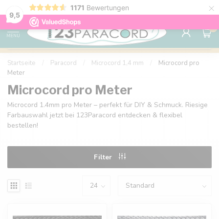
×
1171
Bewertungen
Kostenlose Lieferung nach Hause ab 150 €
9.6
9,5
0
MENU
Startseite
/
Paracord
/
Microcord 1,4 mm
/
Microcord pro
Meter
Microcord pro Meter
Microcord 1.4mm pro Meter – perfekt für DIY & Schmuck. Riesige
Farbauswahl jetzt bei 123Paracord entdecken & flexibel
bestellen!
Filter