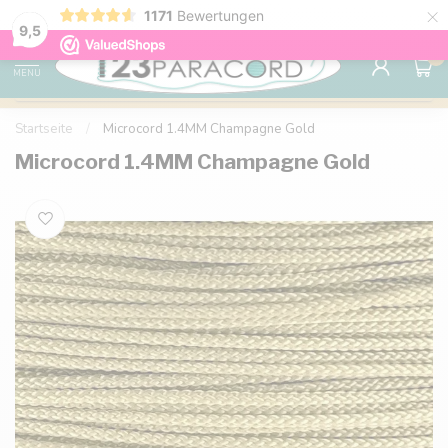
×
1171
Bewertungen
Kostenlose Lieferung nach Hause ab 150 €
9.6
9,5
0
MENU
Startseite
/
Microcord 1.4MM Champagne Gold
Microcord 1.4MM Champagne Gold