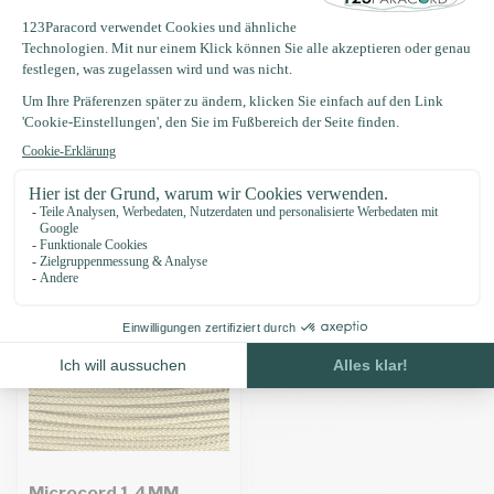
Produktbeschreibung
Eigenschaften
Zuletzt angesehen
Microcord 1.4MM