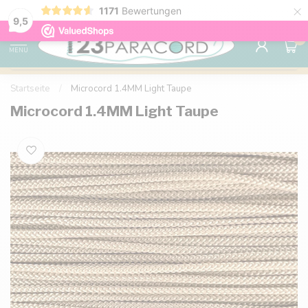
×
1171
Bewertungen
Kostenlose Lieferung nach Hause ab 150 €
9.6
9,5
0
MENU
Startseite
/
Microcord 1.4MM Light Taupe
Microcord 1.4MM Light Taupe