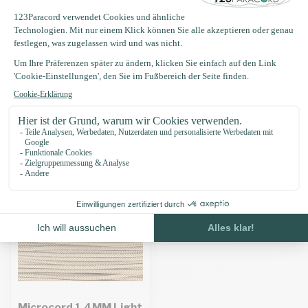
Produktbeschreibung
Eigenschaften
Zuletzt angesehen
Microcord 1.4MM Light