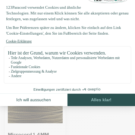
Produktbeschreibung
Eigenschaften
Zuletzt angesehen
Microcord 1.4MM