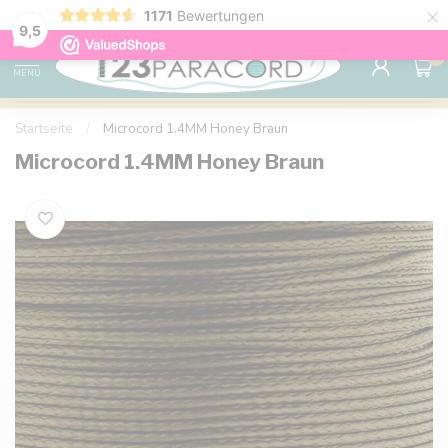
×
1171
Bewertungen
Kostenlose Lieferung nach Hause ab 150 €
9.6
9,5
0
MENU
Startseite
/
Microcord 1.4MM Honey Braun
Microcord 1.4MM Honey Braun